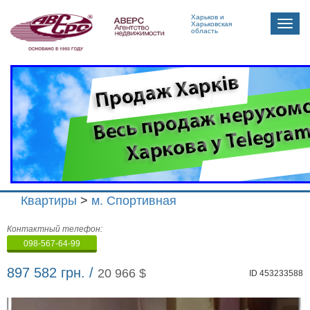
Харьков и
Toggle
Харьковская
область
naviga
Квартиры
>
м. Спортивная
Агенство
Контактный телефон:
недвижимости
098-567-64-99
"Аверс"
897 582 грн. /
20 966 $
ID 453233588