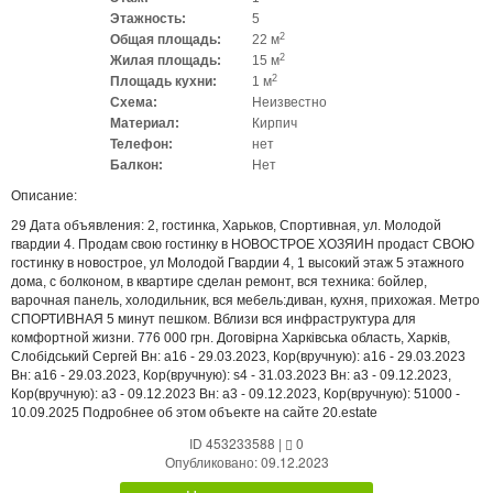
Этажность:
5
2
Общая площадь:
22 м
2
Жилая площадь:
15 м
2
Площадь кухни:
1 м
Схема:
Неизвестно
Материал:
Кирпич
Телефон:
нет
Балкон:
Нет
Описание:
29 Дата объявления: 2, гостинка, Харьков, Спортивная, ул. Молодой
гвардии 4. Продам свою гостинку в НОВОСТРОЕ ХОЗЯИН продаст СВОЮ
гостинку в новострое, ул Молодой Гвардии 4, 1 высокий этаж 5 этажного
дома, с болконом, в квартире сделан ремонт, вся техника: бойлер,
варочная панель, холодильник, вся мебель:диван, кухня, прихожая. Метро
СПОРТИВНАЯ 5 минут пешком. Вблизи вся инфраструктура для
комфортной жизни. 776 000 грн. Договірна Харківська область, Харків,
Слобідський Сергей Вн: a16 - 29.03.2023, Кор(вручную): a16 - 29.03.2023
Вн: a16 - 29.03.2023, Кор(вручную): s4 - 31.03.2023 Вн: a3 - 09.12.2023,
Кор(вручную): a3 - 09.12.2023 Вн: a3 - 09.12.2023, Кор(вручную): 51000 -
10.09.2025 Подробнее об этом объекте на сайте 20.estate
ID 453233588
|
0
Опубликовано: 09.12.2023