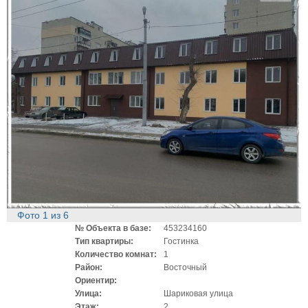
Фото
1
из
6
№ Объекта в базе:
453234160
Тип квартиры:
Гостинка
Количество комнат:
1
Район:
Восточный
Ориентир:
Улица:
Шариковая улица
Этаж:
2