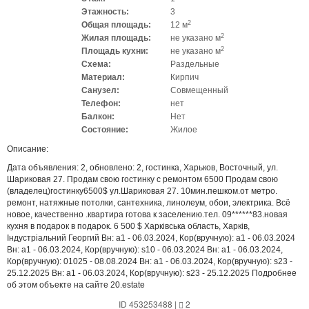
Этажность:
3
2
Общая площадь:
12 м
2
Жилая площадь:
не указано м
2
Площадь кухни:
не указано м
Схема:
Раздельные
Материал:
Кирпич
Санузел:
Совмещенный
Телефон:
нет
Балкон:
Нет
Состояние:
Жилое
Описание:
Дата объявления: 2, обновлено: 2, гостинка, Харьков, Восточный, ул.
Шариковая 27. Продам свою гостинку с ремонтом 6500 Продам свою
(владелец)гостинку6500$ ул.Шариковая 27. 10мин.пешком.от метро.
ремонт, натяжные потолки, сантехника, линолеум, обои, электрика. Всё
новое, качественно .квартира готова к заселению.тел. 09******83.новая
кухня в подарок в подарок. 6 500 $ Харківська область, Харків,
Індустріальний Георгий Вн: a1 - 06.03.2024, Кор(вручную): a1 - 06.03.2024
Вн: a1 - 06.03.2024, Кор(вручную): s10 - 06.03.2024 Вн: a1 - 06.03.2024,
Кор(вручную): 01025 - 08.08.2024 Вн: a1 - 06.03.2024, Кор(вручную): s23 -
25.12.2025 Вн: a1 - 06.03.2024, Кор(вручную): s23 - 25.12.2025 Подробнее
об этом объекте на сайте 20.estate
ID 453253488
|
2