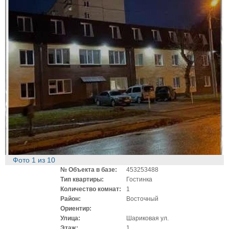
Фото
1
из
10
№ Объекта в базе:
453253488
Тип квартиры:
Гостинка
Количество комнат:
1
Район:
Восточный
Ориентир:
Улица:
Шариковая ул.
Этаж:
1