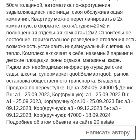
50см толщиной, автоматика пожаротушения,
задымляющиеся лестницы, своя обслуживающая
компания. Квартиру можно перепланировать в 2х
комнатную, в формате: кухня/студия=20м2 и
полноценная отдельная комната=12м2 Строительное
состояние, горизонтальное разведение отопления есть
возможность установить индивидуальный счетчик на
тепло. Комплекс включает в себя: наземный паркинг и
детские площадки, зоны отдыха, магазины, кафе.
Рядом вся необходимая инфраструктура: детские
сады, школы, супермаркет quot;Велмартquot;, рынок,
остановка общественного транспорта. Владелец.
Продажа по переуступке. Цена 23500$. 24000 $ Денис
Вн: a1 - 25.09.2023, Кор(вручную): a1 - 25.09.2023 Вн:
a1 - 25.09.2023, Кор(вручную): s10 - 25.09.2023 Вн: a3 -
09.12.2023, Кор(вручную): a3 - 09.12.2023 Вн: a3 -
09.12.2023, Кор(вручную): 47000 - 18.09.2024
Подробнее об этом объекте на сайте 20.estate
Написать автору