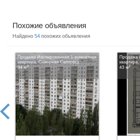
Похожие объявления
Найдено
54
похожих объявления
Продажа Изолированная 1-комнатная
Продажа 
квартира, Северная Салтовка
квартира,
2
2
34 м
43 м
prev