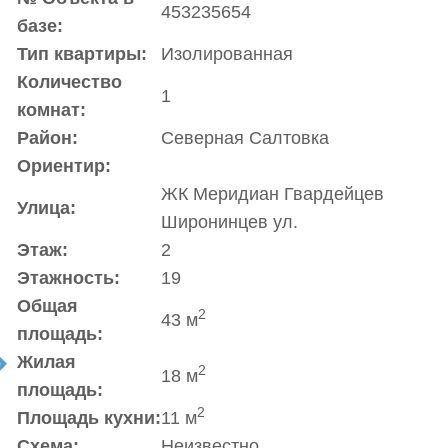
453235654
базе:
Тип квартиры:
Изолированная
Количество
1
комнат:
Район:
Северная Салтовка
Ориентир:
ЖК Меридиан Гвардейцев
Улица:
Широнинцев ул.
Этаж:
2
Этажность:
19
Общая
2
43 м
площадь:
Жилая
t
2
18 м
площадь:
2
Площадь кухни:
11 м
Схема:
Неизвестно