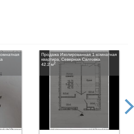
комнатная
Продажа Изолированная 1-комнатная
ка
квартира, Северная Салтовка
2
42.2 м
next