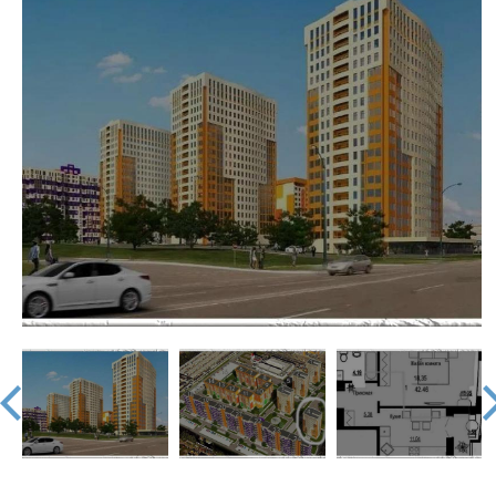
недвижимости
"Аверс"
prev
nex