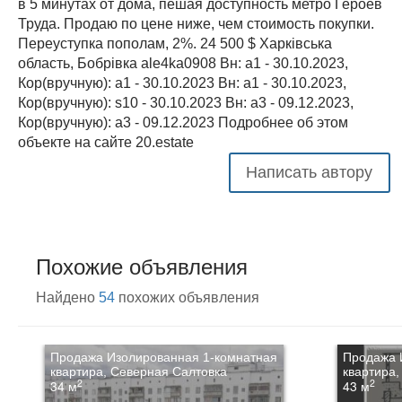
в 5 минутах от дома, пешая доступность метро Героев
Труда. Продаю по цене ниже, чем стоимость покупки.
Переуступка пополам, 2%. 24 500 $ Харківська
область, Бобрівка ale4ka0908 Вн: a1 - 30.10.2023,
Кор(вручную): a1 - 30.10.2023 Вн: a1 - 30.10.2023,
Кор(вручную): s10 - 30.10.2023 Вн: a3 - 09.12.2023,
Кор(вручную): a3 - 09.12.2023 Подробнее об этом
объекте на сайте 20.estate
Написать автору
Похожие объявления
Найдено
54
похожих объявления
Продажа Изолированная 1-комнатная
Продажа 
квартира, Северная Салтовка
квартира,
2
2
34 м
43 м