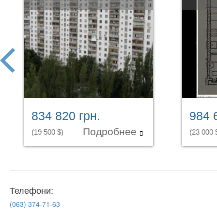
prev
834 820 грн.
984 
Подробнее
(19 500 $)
(23 000 
Телефони:
(063)
374-71-63