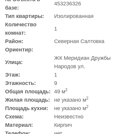
453236326
базе:
Тип квартиры:
Изолированная
Количество
1
комнат:
Район:
Северная Салтовка
Ориентир:
ЖК Меридиан Дружбы
Улица:
Народов ул.
Этаж:
1
Этажность:
9
2
Общая площадь:
49 м
2
Жилая площадь:
не указано м
2
Площадь кухни:
не указано м
Схема:
Неизвестно
Материал:
Кирпич
Телефон:
нет