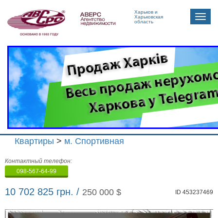
Харьков и
Toggle
Харьковская
область
naviga
Квартиры
>
м. Спортивная
Агенство
Контактный телефон:
недвижимости
098-567-64-99
"Аверс"
10 702 825 грн. /
250 000 $
ID 453237469