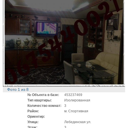
Фото
1
из
8
№ Объекта в базе:
453237469
Тип квартиры:
Изолированная
Количество комнат:
3
Район:
м. Спортивная
Ориентир:
Улица:
Лебединская ул.
Этаж:
3