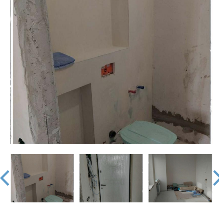
недвижимости
"Аверс"
prev
nex