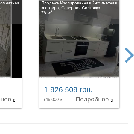
комнатная
Продажа Изолированная 2-комнатная
ка
квартира, Северная Салтовка
2
78 м
next
1 926 509 грн.
бнее
Подробнее
(45 000 $)