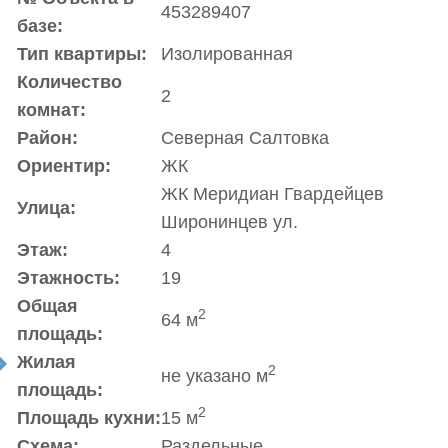
453289407
базе:
Тип квартиры:
Изолированная
Количество
2
комнат:
Район:
Северная Салтовка
Ориентир:
ЖК
ЖК Меридиан Гвардейцев
Улица:
Широнинцев ул.
Этаж:
4
Этажность:
19
Общая
2
64 м
площадь:
Жилая
t
2
не указано м
площадь:
2
Площадь кухни:
15 м
Схема:
Раздельные