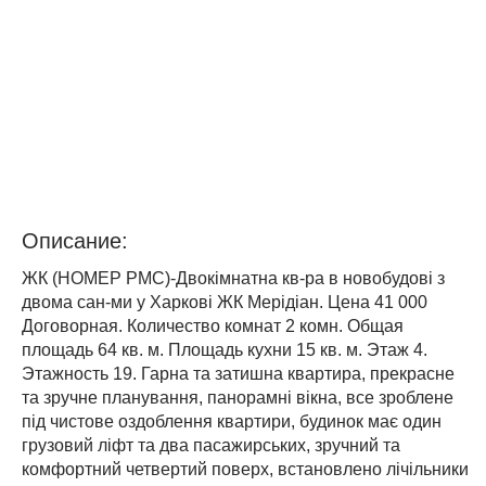
Описание:
ЖК (НОМЕР PMC)-Двокімнатна кв-ра в новобудові з
двома сан-ми у Харкові ЖК Мерідіан. Цена 41 000
Договорная. Количество комнат 2 комн. Общая
площадь 64 кв. м. Площадь кухни 15 кв. м. Этаж 4.
Этажность 19. Гарна та затишна квартира, прекрасне
та зручне планування, панорамні вікна, все зроблене
під чистове оздоблення квартири, будинок має один
грузовий ліфт та два пасажирських, зручний та
комфортний четвертий поверх, встановлено лічільники