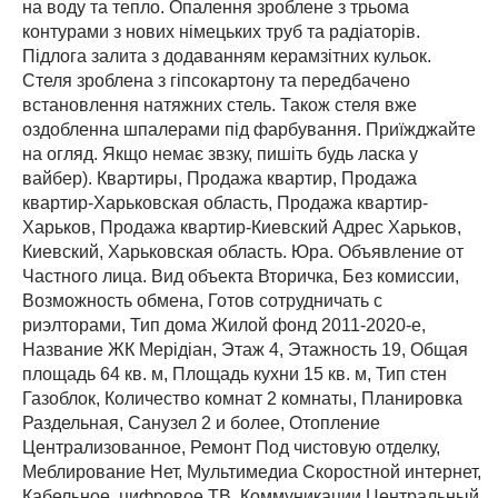
на воду та тепло. Опалення зроблене з трьома
контурами з нових німецьких труб та радіаторів.
Підлога залита з додаванням керамзітних кульок.
Стеля зроблена з гіпсокартону та передбачено
встановлення натяжних стель. Також стеля вже
оздобленна шпалерами під фарбування. Приїжджайте
на огляд. Якщо немає звзку, пишіть будь ласка у
вайбер). Квартиры, Продажа квартир, Продажа
квартир-Харьковская область, Продажа квартир-
Харьков, Продажа квартир-Киевский Адрес Харьков,
Киевский, Харьковская область. Юра. Объявление от
Частного лица. Вид объекта Вторичка, Без комиссии,
Возможность обмена, Готов сотрудничать с
риэлторами, Тип дома Жилой фонд 2011-2020-е,
Название ЖК Мерідіан, Этаж 4, Этажность 19, Общая
площадь 64 кв. м, Площадь кухни 15 кв. м, Тип стен
Газоблок, Количество комнат 2 комнаты, Планировка
Раздельная, Санузел 2 и более, Отопление
Централизованное, Ремонт Под чистовую отделку,
Меблирование Нет, Мультимедиа Скоростной интернет,
Кабельное, цифровое ТВ, Коммуникации Центральный