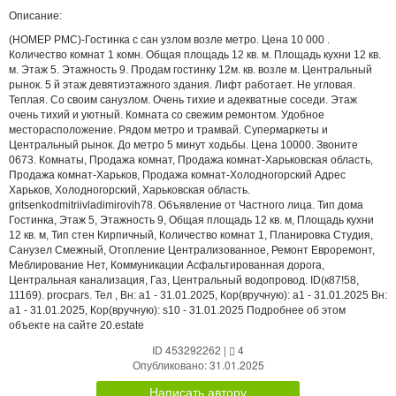
Описание:
(НОМЕР PMC)-Гостинка с сан узлом возле метро. Цена 10 000 .
Количество комнат 1 комн. Общая площадь 12 кв. м. Площадь кухни 12 кв.
м. Этаж 5. Этажность 9. Продам гостинку 12м. кв. возле м. Центральный
рынок. 5 й этаж девятиэтажного здания. Лифт работает. Не угловая.
Теплая. Со своим санузлом. Очень тихие и адекватные соседи. Этаж
очень тихий и уютный. Комната со свежим ремонтом. Удобное
месторасположение. Рядом метро и трамвай. Супермаркеты и
Центральный рынок. До метро 5 минут ходьбы. Цена 10000. Звоните
0673. Комнаты, Продажа комнат, Продажа комнат-Харьковская область,
Продажа комнат-Харьков, Продажа комнат-Холодногорский Адрес
Харьков, Холодногорский, Харьковская область.
gritsenkodmitriivladimirovih78. Объявление от Частного лица. Тип дома
Гостинка, Этаж 5, Этажность 9, Общая площадь 12 кв. м, Площадь кухни
12 кв. м, Тип стен Кирпичный, Количество комнат 1, Планировка Студия,
Санузел Смежный, Отопление Централизованное, Ремонт Евроремонт,
Меблирование Нет, Коммуникации Асфальтированная дорога,
Центральная канализация, Газ, Центральный водопровод. ID(к87!58,
11169). procpars. Тел , Вн: a1 - 31.01.2025, Кор(вручную): a1 - 31.01.2025 Вн:
a1 - 31.01.2025, Кор(вручную): s10 - 31.01.2025 Подробнее об этом
объекте на сайте 20.estate
ID 453292262
|
4
Опубликовано: 31.01.2025
Написать автору