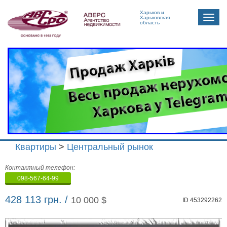
Харьков и
Toggle
Харьковская
область
naviga
Квартиры
>
Центральный рынок
Агенство
Контактный телефон:
недвижимости
098-567-64-99
"Аверс"
428 113 грн. /
10 000 $
ID 453292262