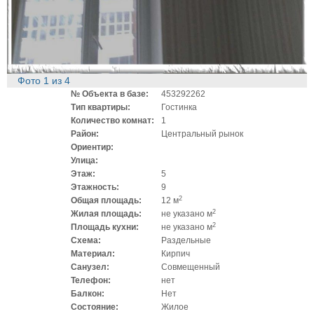
Фото
1
из
4
№ Объекта в базе:
453292262
Тип квартиры:
Гостинка
Количество комнат:
1
Район:
Центральный рынок
Ориентир:
Улица:
Этаж:
5
Этажность:
9
2
Общая площадь:
12 м
2
Жилая площадь:
не указано м
2
Площадь кухни:
не указано м
Схема:
Раздельные
Материал:
Кирпич
Санузел:
Совмещенный
Телефон:
нет
Балкон:
Нет
Состояние:
Жилое