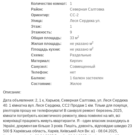
Количество комнат:
1
Район:
Северная Салтовка
Ориентир:
СС-2
Улица:
Леся Сердюка ул.
Этаж:
1
Этажность:
9
2
Общая площадь:
33 м
2
Жилая площадь:
не указано м
2
Площадь кухни:
не указано м
Схема:
Раздельные
Материал:
Кирпич
Санузел:
Совмещенный
Телефон:
нет
Балкон:
1 балкон застеклен
Состояние:
Жилое
Описание:
Дата объявления: 2, 1 к, Харьков, Северная Салтовка, ул. Леся Сердюка
40. 1 кімнатна вул. Леся Сердюка, СС2 Продам 1 кім. Тільки для покупця,
ріелторів прошу не телефонувати! В санвузлі ремонт березень 2025,
кімнати потребують косметичного ремонту, вікна поміняні на м/п, всі
комунікації працюють живуть квартиранти. Я - один власник знаходжусь в
Україні, документам більше 3 років. Пишіть, дзвоніть, відповідаю швидко 23
500 $ Харківська область, Харків, Київський Ася Вн: a1 - 08.04.2025,