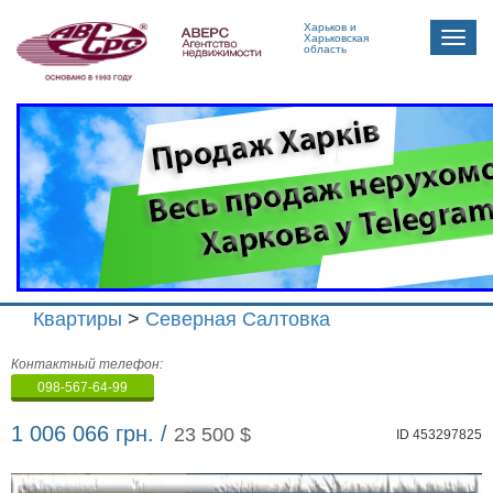
Харьков и
Toggle
Харьковская
область
naviga
Квартиры
>
Северная Салтовка
Агенство
Контактный телефон:
недвижимости
098-567-64-99
"Аверс"
1 006 066 грн. /
23 500 $
ID 453297825