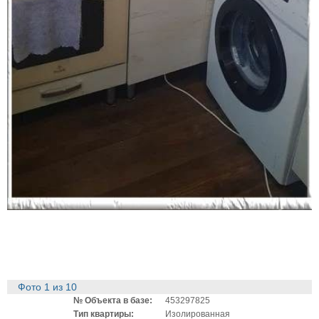
Фото
1
из
10
№ Объекта в базе:
453297825
Тип квартиры:
Изолированная