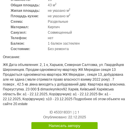
2
Общая площадь:
43 м
2
Жилая площадь:
не указано м
2
Площадь кухни:
не указано м
Схема:
Раздельные
Материал:
Кирпич
Санузел:
Совмещенный
Телефон:
нет
Балкон:
1 балкон застеклен
Состояние:
Без ремонта
Описание:
ЖК Дата объявления: 2, 1 к, Харьков, Северная Салтовка, ул. Гвардейцев
Широнинцев. Продам однокімнатну квартиру ЖК Меридіан секція 13
Продається однокімнатна квартира ЖК Меридіан , секція 13, добудована
але не здана ( мали отримати право власності взимку 2022 року) . 7
поверх , 42.5 кв ,вікна виходять у добудований двір. Квартира від власника.
Переуступка. 23 000 $ dimaoleynikov92 Харків, Київський Харківська
область Вн: a1 - 22.12.2025, Кор(вручную): a1 - 22.12.2025 Вн: a1 -
22.12.2025, Кор(вручную): s10 - 23.12.2025 Подробнее об этом объекте на
сайте 20.estate
ID 453318331
|
1
Опубликовано: 22.12.2025
Написать автору