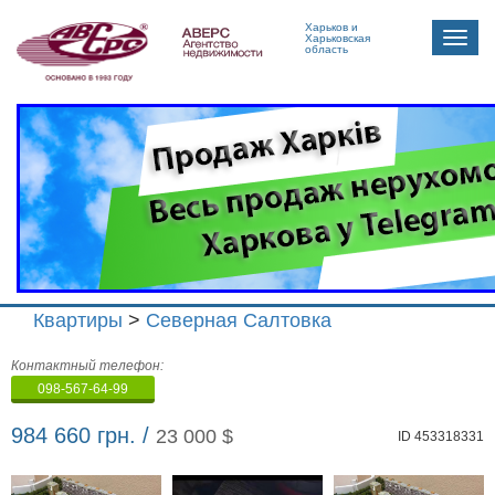
Харьков и
Toggle
Харьковская
область
naviga
Квартиры
>
Северная Салтовка
Агенство
Контактный телефон:
недвижимости
098-567-64-99
"Аверс"
984 660 грн. /
23 000 $
ID 453318331