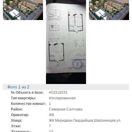
Фото
1
из
2
№ Объекта в базе:
453318331
Тип квартиры:
Изолированная
Количество комнат:
1
Район:
Северная Салтовка
Ориентир:
ЖК
Улица:
ЖК Меридиан Гвардейцев Широнинцев ул.
Этаж:
7
Этажность:
13