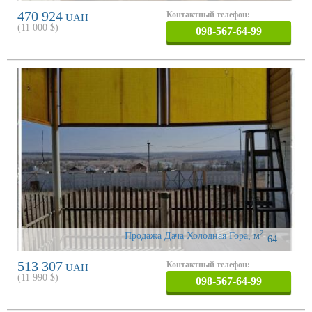
470 924
Контактный телефон:
UAH
(
11 000
$)
098-567-64-99
2
Продажа Дача Холодная Гора
,
м
64
513 307
Контактный телефон:
UAH
(
11 990
$)
098-567-64-99