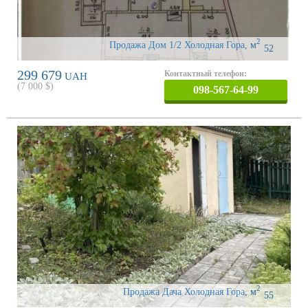
2
Продажа Дом 1/2 Холодная Гора
,
м
52
299 679
Контактный телефон:
UAH
(
7 000
$)
098-567-64-99
2
Продажа Дача Холодная Гора
,
м
55