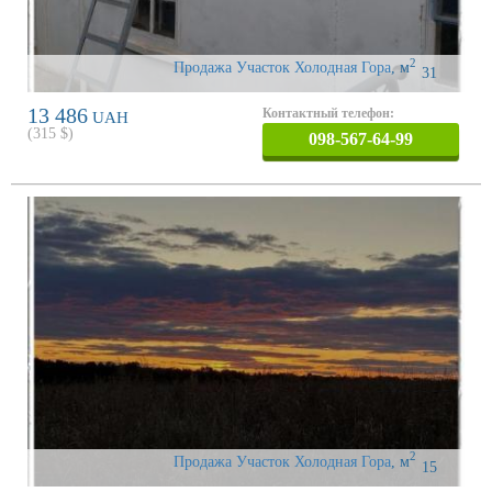
2
Продажа Участок Холодная Гора
,
м
31
13 486
Контактный телефон:
UAH
(
315
$)
098-567-64-99
2
Продажа Участок Холодная Гора
,
м
15