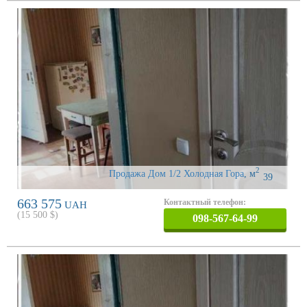
2
Продажа Дом 1/2 Холодная Гора
,
м
39
663 575
Контактный телефон:
UAH
(
15 500
$)
098-567-64-99