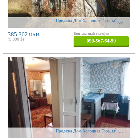
2
Продажа Дом Холодная Гора
,
м
60
385 302
Контактный телефон:
UAH
(
9 000
$)
098-567-64-99
2
Продажа Дом Холодная Гора
,
м
70