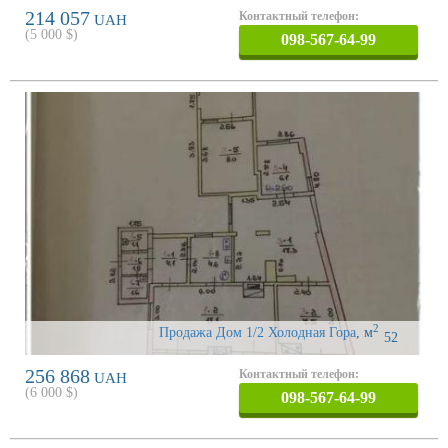
214 057
Контактный телефон:
UAH
(
5 000
$)
098-567-64-99
2
Продажа Дом 1/2 Холодная Гора
,
м
52
256 868
Контактный телефон:
UAH
(
6 000
$)
098-567-64-99