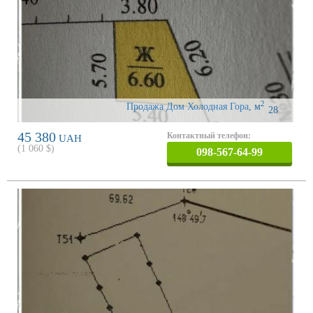
2
Продажа Дом Холодная Гора
,
м
28
45 380
Контактный телефон:
UAH
(
1 060
$)
098-567-64-99