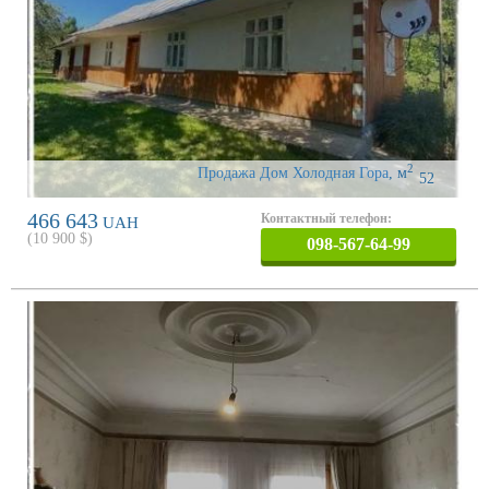
2
Продажа Дом Холодная Гора
,
м
52
466 643
Контактный телефон:
UAH
(
10 900
$)
098-567-64-99