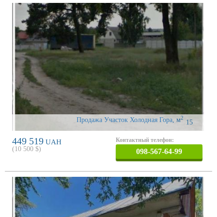
2
Продажа Участок Холодная Гора
,
м
15
449 519
Контактный телефон:
UAH
(
10 500
$)
098-567-64-99