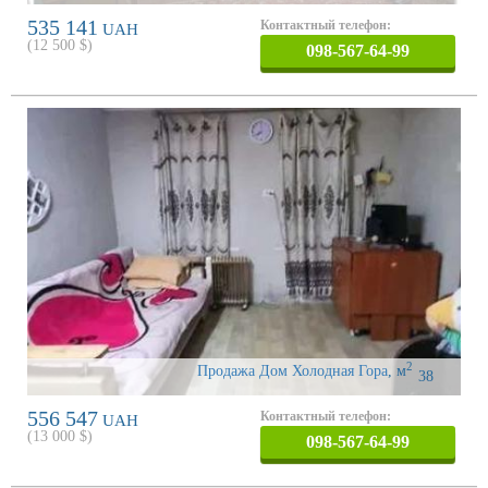
535 141
Контактный телефон:
UAH
(
12 500
$)
098-567-64-99
2
Продажа Дом Холодная Гора
,
м
38
556 547
Контактный телефон:
UAH
(
13 000
$)
098-567-64-99