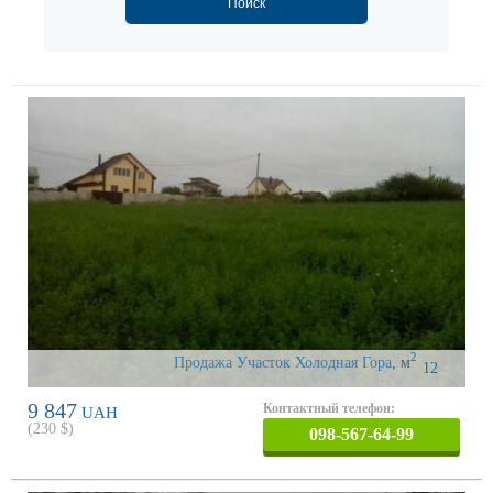
2
Продажа Участок Холодная Гора
,
м
12
9 847
Контактный телефон:
UAH
(
230
$)
098-567-64-99