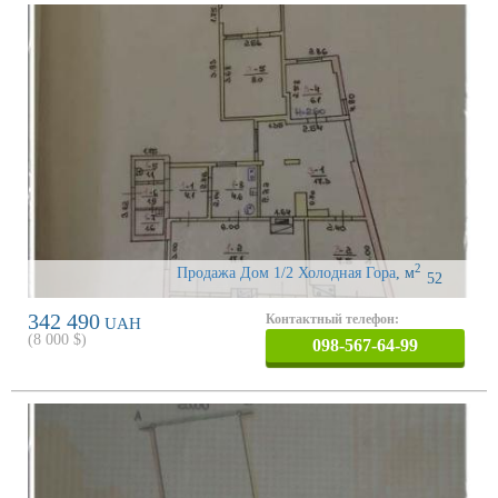
2
Продажа Дом 1/2 Холодная Гора
,
м
52
342 490
Контактный телефон:
UAH
(
8 000
$)
098-567-64-99