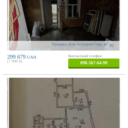
2
Продажа Дом Холодная Гора
,
м
82
299 679
Контактный телефон:
UAH
(
7 000
$)
098-567-64-99