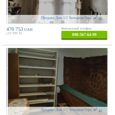
2
Продажа Дом 1/2 Холодная Гора
,
м
50
470 753
Контактный телефон:
UAH
(
10 996
$)
098-567-64-99
2
Продажа Дом 1/2 Холодная Гора
,
м
45