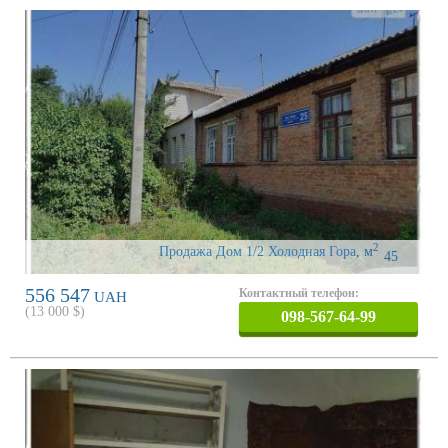
2
Продажа Дом 1/2 Холодная Гора
,
м
45
556 547
Контактный телефон:
UAH
(
13 000
$)
098-567-64-99