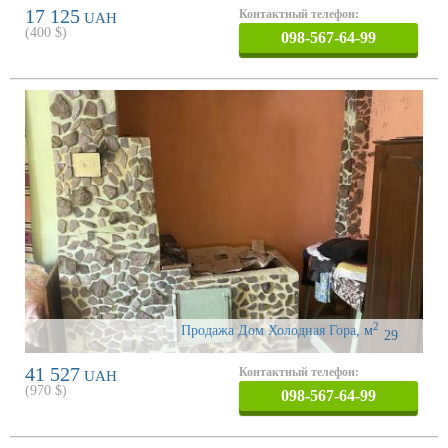
17 125
Контактный телефон:
UAH
(
400
$)
098-567-64-99
2
Продажа Дом Холодная Гора
,
м
29
41 527
Контактный телефон:
UAH
(
970
$)
098-567-64-99