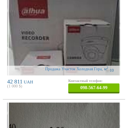
2
Продажа Участок Холодная Гора
,
м
10
42 811
Контактный телефон:
UAH
(
1 000
$)
098-567-64-99