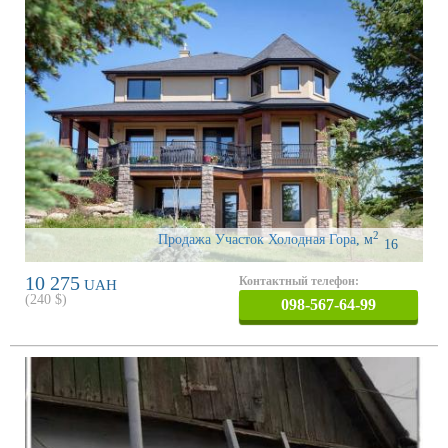
2
Продажа Участок Холодная Гора
,
м
16
10 275
Контактный телефон:
UAH
(
240
$)
098-567-64-99