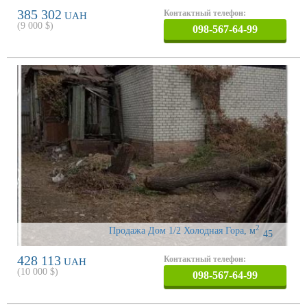
385 302
Контактный телефон:
UAH
(
9 000
$)
098-567-64-99
2
Продажа Дом 1/2 Холодная Гора
,
м
45
428 113
Контактный телефон:
UAH
(
10 000
$)
098-567-64-99