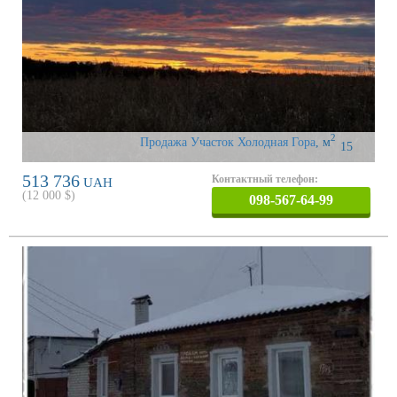
2
Продажа Участок Холодная Гора
,
м
15
513 736
Контактный телефон:
UAH
(
12 000
$)
098-567-64-99