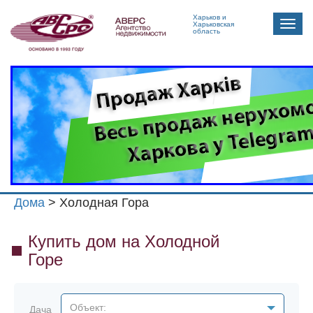
Харьков и
Toggle
Харьковская
область
naviga
Дома
> Холодная Гора
Купить дом на Холодной
Горе
Объект:
Дача