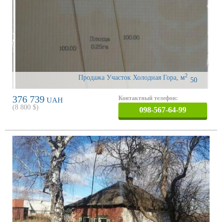
2
Продажа Участок Холодная Гора
,
м
50
376 739
Контактный телефон:
UAH
(
8 800
$)
098-567-64-99