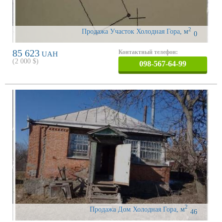
2
Продажа Участок Холодная Гора
,
м
0
85 623
Контактный телефон:
UAH
(
2 000
$)
098-567-64-99
2
Продажа Дом Холодная Гора
,
м
46