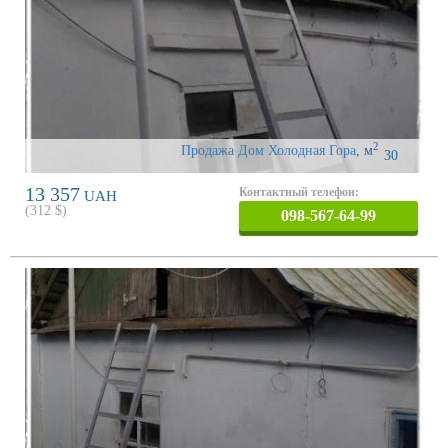
2
Продажа Дом Холодная Гора
,
м
30
13 357
Контактный телефон:
UAH
(
312
$)
098-567-64-99