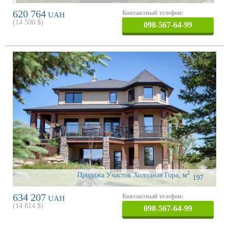
620 764
Контактный телефон:
UAH
(
14 500
$)
098-567-64-99
2
Продажа Участок Холодная Гора
,
м
197
634 207
Контактный телефон:
UAH
(
14 814
$)
098-567-64-99