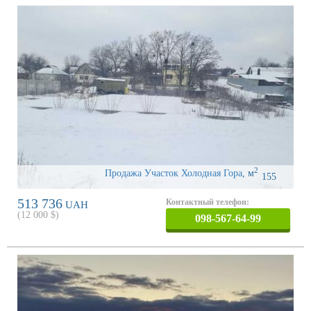
2
Продажа Участок Холодная Гора
,
м
155
513 736
Контактный телефон:
UAH
(
12 000
$)
098-567-64-99