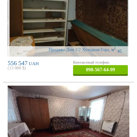
2
Продажа Дом 1/2 Холодная Гора
,
м
45
556 547
Контактный телефон:
UAH
(
13 000
$)
098-567-64-99