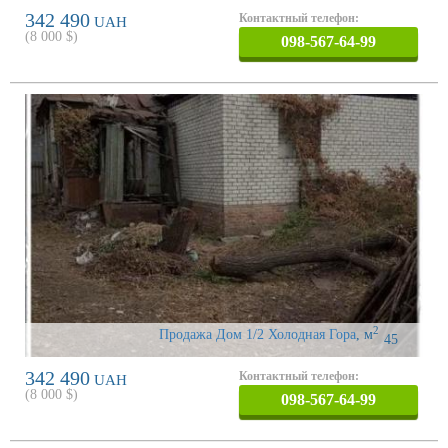
342 490
Контактный телефон:
UAH
(
8 000
$)
098-567-64-99
2
Продажа Дом 1/2 Холодная Гора
,
м
45
342 490
Контактный телефон:
UAH
(
8 000
$)
098-567-64-99