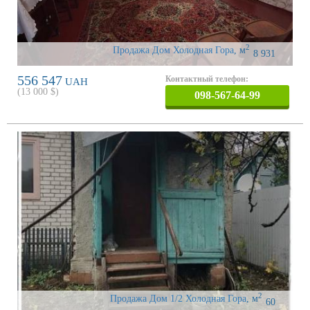
2
Продажа Дом Холодная Гора
,
м
8 931
556 547
Контактный телефон:
UAH
(
13 000
$)
098-567-64-99
2
Продажа Дом 1/2 Холодная Гора
,
м
60