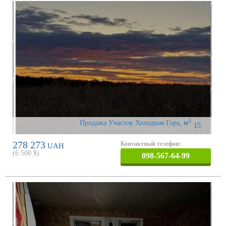
2
Продажа Участок Холодная Гора
,
м
15
278 273
Контактный телефон:
UAH
(
6 500
$)
098-567-64-99