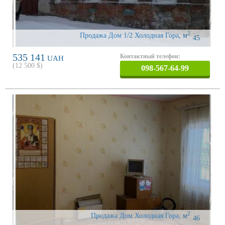
2
Продажа Дом 1/2 Холодная Гора
,
м
45
535 141
Контактный телефон:
UAH
(
12 500
$)
098-567-64-99
2
Продажа Дом Холодная Гора
,
м
46