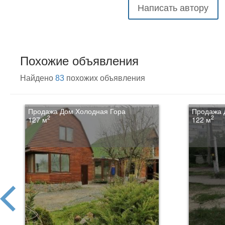
Написать автору
Похожие объявления
Найдено
83
похожих объявления
Продажа Дом Холодная Гора
Продажа 
2
2
127 м
122 м
prev