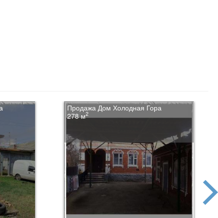
а
Продажа Дом Холодная Гора
2
278 м
next