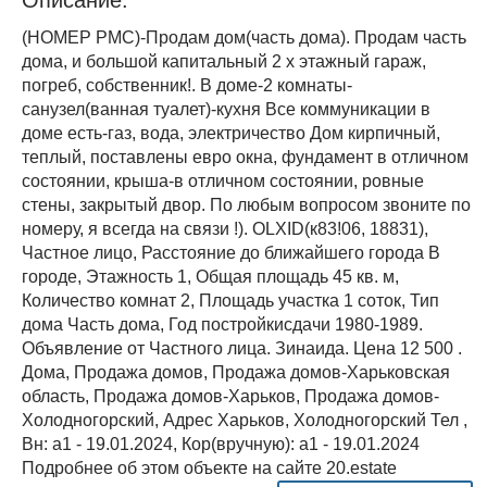
(НОМЕР PMC)-Продам дом(часть дома). Продам часть
дома, и большой капитальный 2 х этажный гараж,
погреб, собственник!. В доме-2 комнаты-
санузел(ванная туалет)-кухня Все коммуникации в
доме есть-газ, вода, электричество Дом кирпичный,
теплый, поставлены евро окна, фундамент в отличном
состоянии, крыша-в отличном состоянии, ровные
стены, закрытый двор. По любым вопросом звоните по
номеру, я всегда на связи !). OLXID(к83!06, 18831),
Частное лицо, Расстояние до ближайшего города В
городе, Этажность 1, Общая площадь 45 кв. м,
Количество комнат 2, Площадь участка 1 соток, Тип
дома Часть дома, Год постройкисдачи 1980-1989.
Объявление от Частного лица. Зинаида. Цена 12 500 .
Дома, Продажа домов, Продажа домов-Харьковская
область, Продажа домов-Харьков, Продажа домов-
Холодногорский, Адрес Харьков, Холодногорский Тел ,
Вн: a1 - 19.01.2024, Кор(вручную): a1 - 19.01.2024
Подробнее об этом объекте на сайте 20.estate