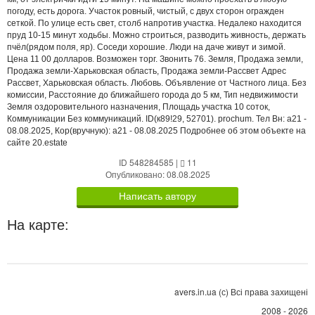
погоду, есть дорога. Участок ровный, чистый, с двух сторон огражден
сеткой. По улице есть свет, столб напротив участка. Недалеко находится
пруд 10-15 минут ходьбы. Можно строиться, разводить живность, держать
пчёл(рядом поля, яр). Соседи хорошие. Люди на даче живут и зимой.
Цена 11 00 долларов. Возможен торг. Звонить 76. Земля, Продажа земли,
Продажа земли-Харьковская область, Продажа земли-Рассвет Адрес
Рассвет, Харьковская область. Любовь. Объявление от Частного лица. Без
комиссии, Расстояние до ближайшего города до 5 км, Тип недвижимости
Земля оздоровительного назначения, Площадь участка 10 соток,
Коммуникации Без коммуникаций. ID(к89!29, 52701). prochum. Тел Вн: a21 -
08.08.2025, Кор(вручную): a21 - 08.08.2025 Подробнее об этом объекте на
сайте 20.estate
ID 548284585
|
11
Опубликовано: 08.08.2025
Написать автору
На карте:
avers.in.ua (с) Всі права захищені
2008 - 2026