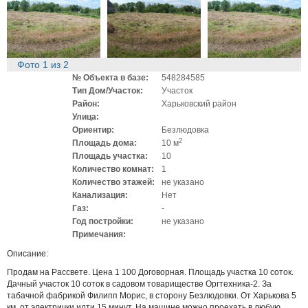
Фото
1
из
2
№ Объекта в базе:
548284585
Тип Дом/Участок:
Участок
Район:
Харьковский район
Улица:
Ориентир:
Безлюдовка
2
Площадь дома:
10 м
Площадь участка:
10
Количество комнат:
1
Количество этажей:
не указано
Канализация:
Нет
Газ:
-
Год постройки:
не указано
Примечания:
Описание:
Продам на Рассвете. Цена 1 100 Договорная. Площадь участка 10 соток.
Дачный участок 10 соток в садовом товариществе Оргтехника-2. За
табачной фабрикой Филипп Морис, в сторону Безлюдовки. От Харькова 5
км, от электрички идти 15 минут. На машине можно проехать в любую