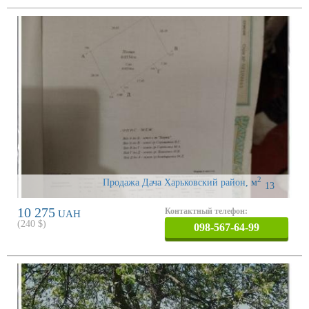
2
Продажа Дача Харьковский район
,
м
13
10 275
Контактный телефон:
UAH
(
240
$)
098-567-64-99