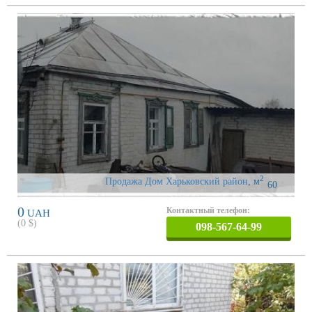
2
Продажа Дом Харьковский район
,
м
60
0
Контактный телефон:
UAH
(
0
$)
098-567-64-99