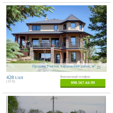
2
Продажа Участок Харьковский район
,
м
25
428
Контактный телефон:
UAH
(
10
$)
098-567-64-99