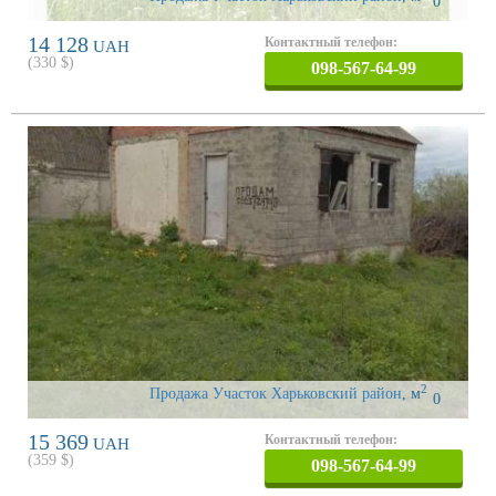
0
14 128
Контактный телефон:
UAH
(
330
$)
098-567-64-99
2
Продажа Участок Харьковский район
,
м
0
15 369
Контактный телефон:
UAH
(
359
$)
098-567-64-99