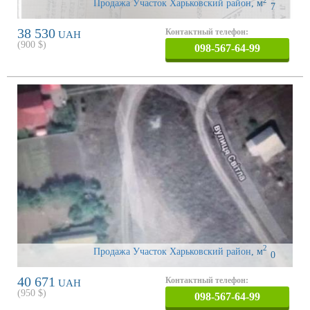
2
Продажа Участок Харьковский район
,
м
7
38 530
Контактный телефон:
UAH
(
900
$)
098-567-64-99
2
Продажа Участок Харьковский район
,
м
0
40 671
Контактный телефон:
UAH
(
950
$)
098-567-64-99