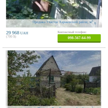
2
Продажа Участок Харьковский район
,
м
6
29 968
Контактный телефон:
UAH
(
700
$)
098-567-64-99
2