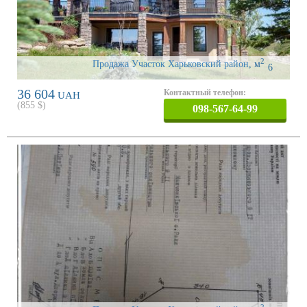
2
Продажа Участок Харьковский район
,
м
6
36 604
Контактный телефон:
UAH
(
855
$)
098-567-64-99