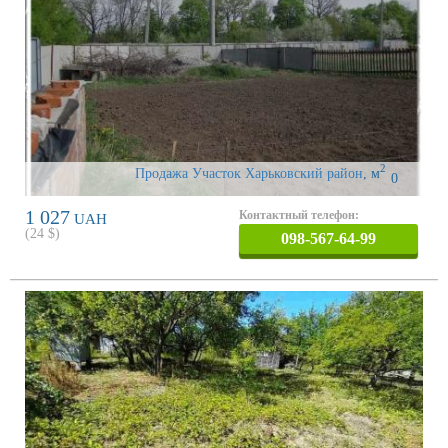
2
Продажа Участок Харьковский район
,
м
0
1 027
Контактный телефон:
UAH
(
24
$)
098-567-64-99