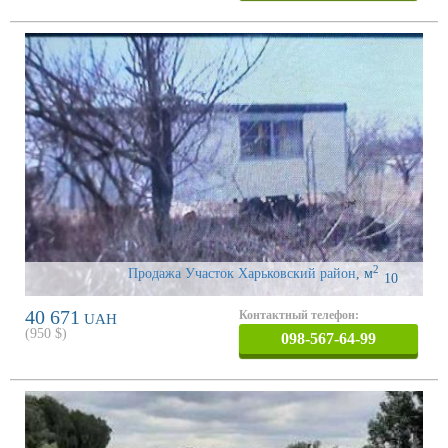
2
Продажа Участок Харьковский район
,
м
10
40 671
Контактный телефон:
UAH
(
950
$)
098-567-64-99