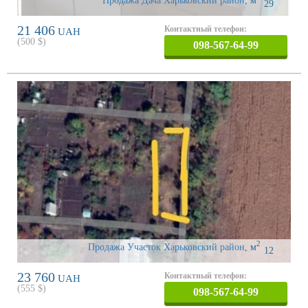
Продажа Дача Харьковский район
,
м
29
21 406
Контактный телефон:
UAH
(
500
$)
098-567-64-99
2
Продажа Участок Харьковский район
,
м
12
23 760
Контактный телефон:
UAH
(
555
$)
098-567-64-99