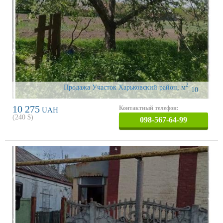
2
Продажа Участок Харьковский район
,
м
10
10 275
Контактный телефон:
UAH
(
240
$)
098-567-64-99