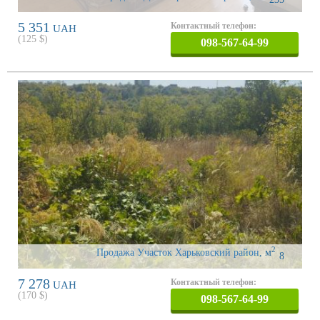
5 351
Контактный телефон:
UAH
(
125
$)
098-567-64-99
2
Продажа Участок Харьковский район
,
м
8
7 278
Контактный телефон:
UAH
(
170
$)
098-567-64-99