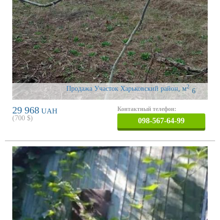
2
Продажа Участок Харьковский район
,
м
6
29 968
Контактный телефон:
UAH
(
700
$)
098-567-64-99