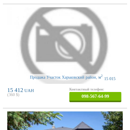
2
Продажа Участок Харьковский район
,
м
15 015
15 412
Контактный телефон:
UAH
(
360
$)
098-567-64-99