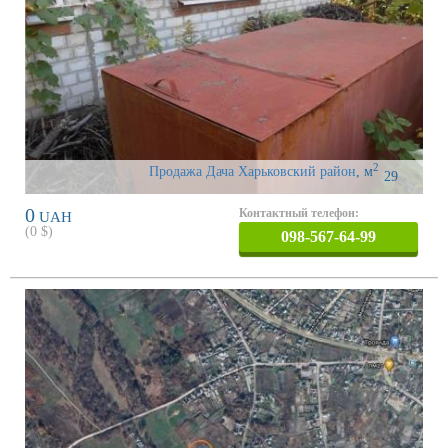
2
Продажа Дача Харьковский район
,
м
29
0
Контактный телефон:
UAH
(
0
$)
098-567-64-99