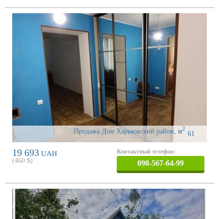
2
Продажа Дом Харьковский район
,
м
61
19 693
Контактный телефон:
UAH
(
460
$)
098-567-64-99