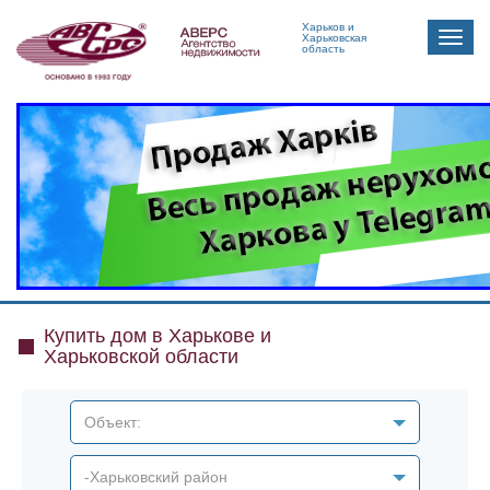
Харьков и
Toggle
Харьковская
область
naviga
Купить дом в Харькове и
Харьковской области
Объект:
-Харьковский район