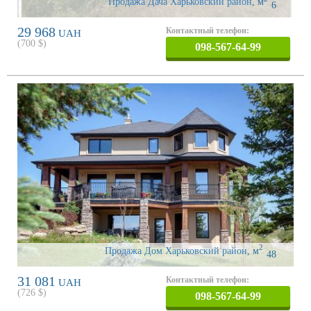
Продажа Дача Харьковский район
,
м
6
29 968
Контактный телефон:
UAH
(
700
$)
098-567-64-99
2
Продажа Дом Харьковский район
,
м
48
31 081
Контактный телефон:
UAH
(
726
$)
098-567-64-99