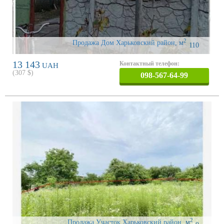
2
Продажа Дом Харьковский район
,
м
110
13 143
Контактный телефон:
UAH
(
307
$)
098-567-64-99
2
Продажа Участок Харьковский район
,
м