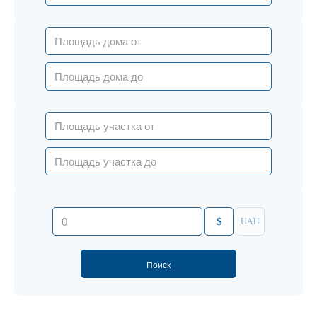
$
UAH