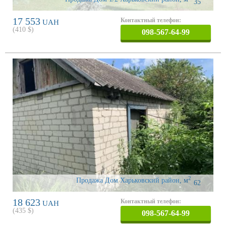
35
17 553
Контактный телефон:
UAH
(
410
$)
098-567-64-99
2
Продажа Дом Харьковский район
,
м
62
18 623
Контактный телефон:
UAH
(
435
$)
098-567-64-99