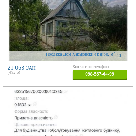
2
Продажа Дом Харьковский район
,
м
40
21 063
Контактный телефон:
UAH
(
492
$)
098-567-64-99