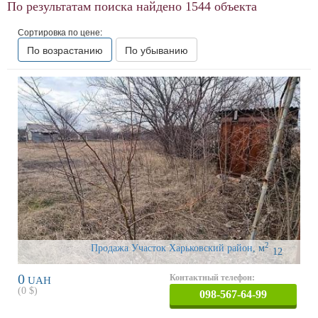
По результатам поиска найдено
1544
объекта
Сортировка по цене:
По возрастанию
По убыванию
2
Продажа Участок Харьковский район
,
м
12
0
Контактный телефон:
UAH
(
0
$)
098-567-64-99