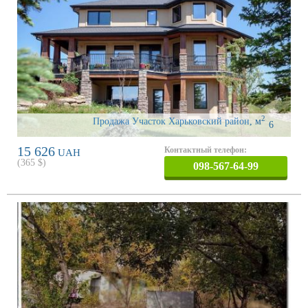
2
Продажа Участок Харьковский район
,
м
6
15 626
Контактный телефон:
UAH
(
365
$)
098-567-64-99