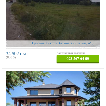
2
Продажа Участок Харьковский район
,
м
0
34 592
Контактный телефон:
UAH
(
808
$)
098-567-64-99