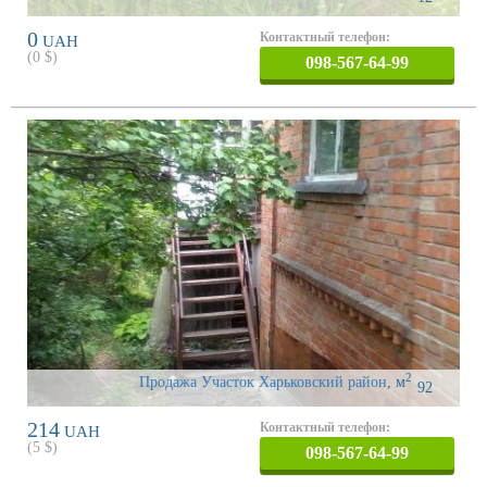
0
Контактный телефон:
UAH
(
0
$)
098-567-64-99
2
Продажа Участок Харьковский район
,
м
92
214
Контактный телефон:
UAH
(
5
$)
098-567-64-99