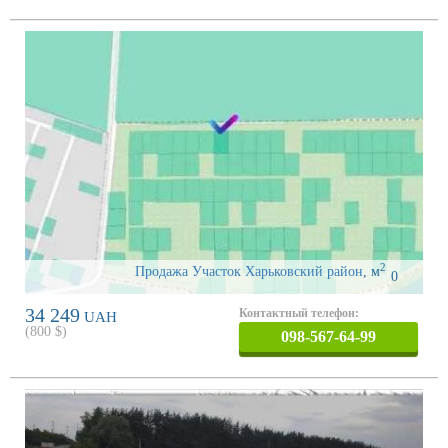
2
Продажа Участок Харьковский район
,
м
0
34 249
Контактный телефон:
UAH
(
800
$)
098-567-64-99