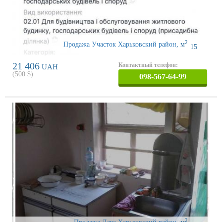
2
Продажа Участок Харьковский район
,
м
15
21 406
Контактный телефон:
UAH
(
500
$)
098-567-64-99
2