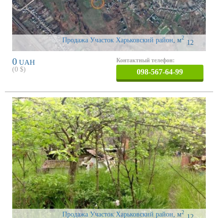
2
Продажа Участок Харьковский район
,
м
12
0
Контактный телефон:
UAH
(
0
$)
098-567-64-99
2
Продажа Участок Харьковский район
,
м
12