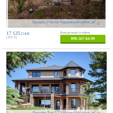
2
Продажа Участок Харьковский район
,
м
12
17 125
Контактный телефон:
UAH
(
400
$)
098-567-64-99
2
Продажа Дом 1/2 Харьковский район
,
м