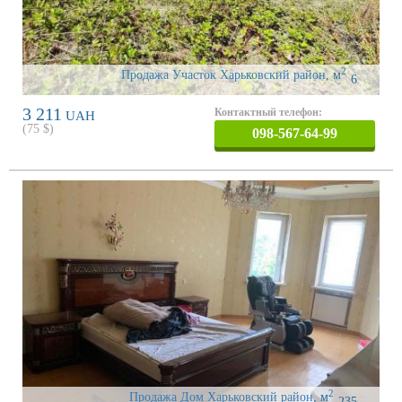
2
Продажа Участок Харьковский район
,
м
6
3 211
Контактный телефон:
UAH
(
75
$)
098-567-64-99
2
Продажа Дом Харьковский район
,
м
235