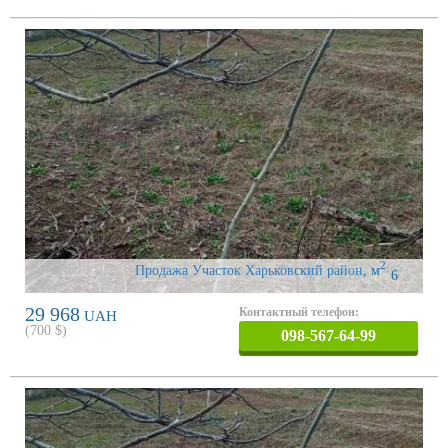
2
Продажа Участок Харьковский район
,
м
6
29 968
Контактный телефон:
UAH
(
700
$)
098-567-64-99