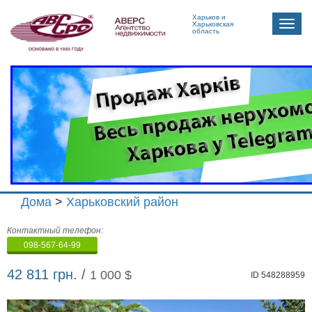
Харьков и
Toggle
Харьковская
область
naviga
Дома
>
Харьковский район
Агенство
Контактный телефон:
недвижимости
098-567-64-99
"Аверс"
42 811 грн. /
1 000 $
ID 548288959