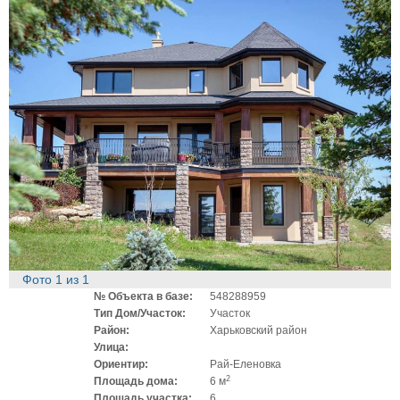
Фото
1
из
1
№ Объекта в базе:
548288959
Тип Дом/Участок:
Участок
Район:
Харьковский район
Улица:
Ориентир:
Рай-Еленовка
2
Площадь дома:
6 м
Площадь участка:
6