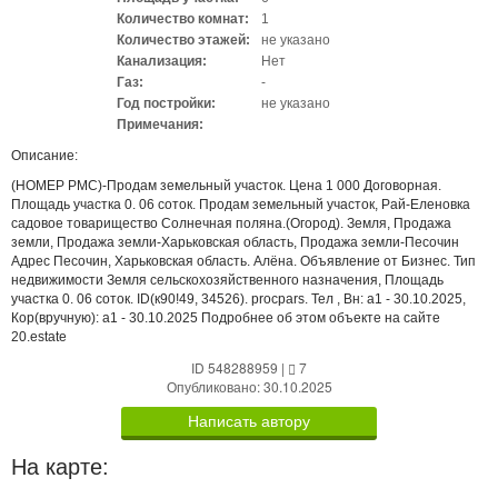
Количество комнат:
1
Количество этажей:
не указано
Канализация:
Нет
Газ:
-
Год постройки:
не указано
Примечания:
Описание:
(НОМЕР PMC)-Продам земельный участок. Цена 1 000 Договорная.
Площадь участка 0. 06 соток. Продам земельный участок, Рай-Еленовка
садовое товарищество Солнечная поляна.(Огород). Земля, Продажа
земли, Продажа земли-Харьковская область, Продажа земли-Песочин
Адрес Песочин, Харьковская область. Алёна. Объявление от Бизнес. Тип
недвижимости Земля сельскохозяйственного назначения, Площадь
участка 0. 06 соток. ID(к90!49, 34526). procpars. Тел , Вн: a1 - 30.10.2025,
Кор(вручную): a1 - 30.10.2025 Подробнее об этом объекте на сайте
20.estate
ID 548288959
|
7
Опубликовано: 30.10.2025
Написать автору
На карте: