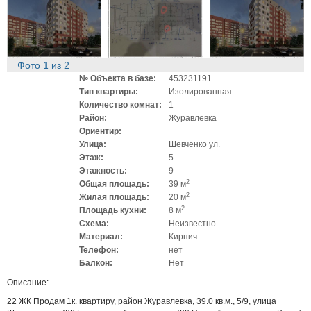
Фото
1
из
2
№ Объекта в базе:
453231191
Тип квартиры:
Изолированная
Количество комнат:
1
Район:
Журавлевка
Ориентир:
Улица:
Шевченко ул.
Этаж:
5
Этажность:
9
2
Общая площадь:
39 м
2
Жилая площадь:
20 м
2
Площадь кухни:
8 м
Схема:
Неизвестно
Материал:
Кирпич
Телефон:
нет
Балкон:
Нет
Описание:
22 ЖК Продам 1к. квартиру, район Журавлевка, 39.0 кв.м., 5/9, улица