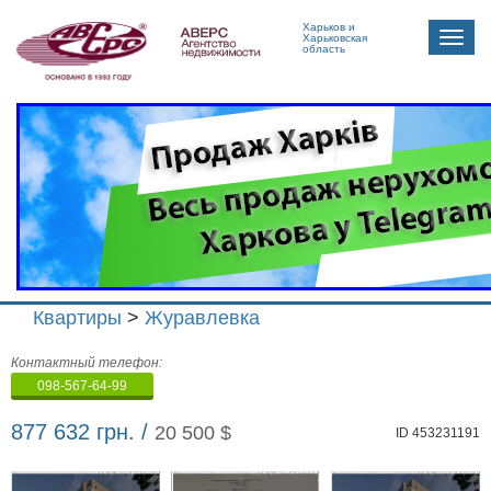
Харьков и
Toggle
Харьковская
область
naviga
Квартиры
>
Журавлевка
Агенство
Контактный телефон:
недвижимости
098-567-64-99
"Аверс"
877 632 грн. /
20 500 $
ID 453231191