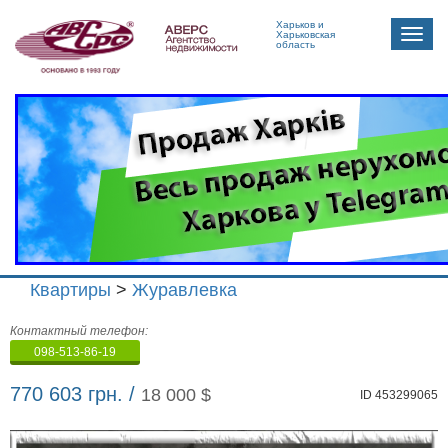
Харьков и
Toggle
Харьковская
область
naviga
Квартиры
>
Журавлевка
Агенство
Контактный телефон:
недвижимости
098-513-86-19
"Аверс"
770 603 грн. /
18 000 $
ID 453299065