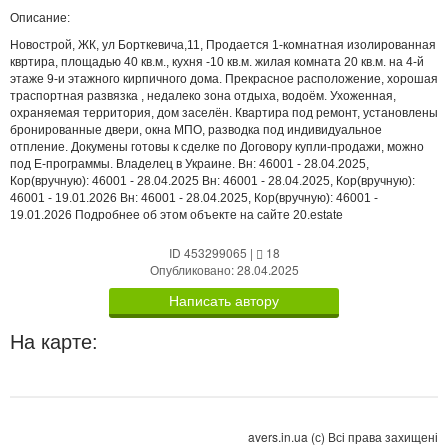
Описание:
Новострой, ЖК, ул Борткевича,11, Продается 1-комнатная изолированная
квртира, площадью 40 кв.м., кухня -10 кв.м. жилая комната 20 кв.м. на 4-й
этаже 9-и этажного кирпичного дома. Прекрасное расположение, хорошая
траспортная развязка , недалеко зона отдыха, водоём. Ухоженная,
охраняемая территория, дом заселён. Квартира под ремонт, установлены
бронированные двери, окна МПО, разводка под индивидуальное
отпление. Докумены готовы к сделке по Договору купли-продажи, можно
под Е-программы. Владелец в Украине. Вн: 46001 - 28.04.2025,
Кор(вручную): 46001 - 28.04.2025 Вн: 46001 - 28.04.2025, Кор(вручную):
46001 - 19.01.2026 Вн: 46001 - 28.04.2025, Кор(вручную): 46001 -
19.01.2026 Подробнее об этом объекте на сайте 20.estate
ID 453299065
|
18
Опубликовано: 28.04.2025
Написать автору
На карте:
avers.in.ua (с) Всі права захищені