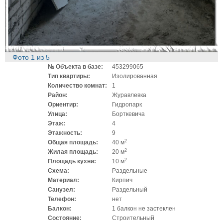
Фото
1
из
5
№ Объекта в базе:
453299065
Тип квартиры:
Изолированная
Количество комнат:
1
Район:
Журавлевка
Ориентир:
Гидропарк
Улица:
Борткевича
Этаж:
4
Этажность:
9
2
Общая площадь:
40 м
2
Жилая площадь:
20 м
2
Площадь кухни:
10 м
Схема:
Раздельные
Материал:
Кирпич
Санузел:
Раздельный
Телефон:
нет
Балкон:
1 балкон не застеклен
Состояние:
Строительный