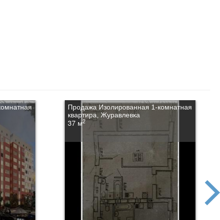
комнатная
Продажа Изолированная 1-комнатная
квартира, Журавлевка
2
37 м
next