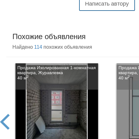
Написать автору
Похожие объявления
Найдено
114
похожих объявления
Продажа Изолированная 1-комнатная
Продажа 
квартира, Журавлевка
квартира
2
2
40 м
40 м
prev