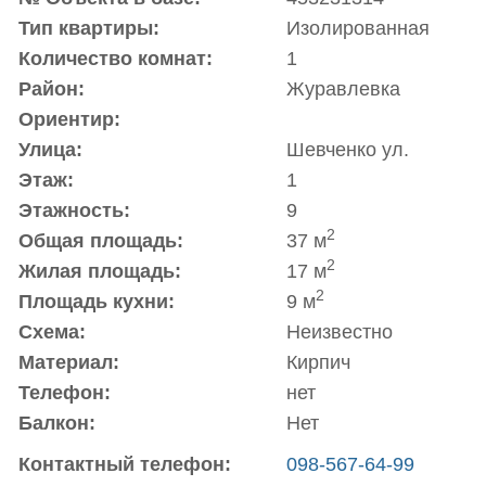
Тип квартиры:
Изолированная
Количество комнат:
1
Район:
Журавлевка
Ориентир:
Улица:
Шевченко ул.
Этаж:
1
Этажность:
9
2
Общая площадь:
37 м
2
Жилая площадь:
17 м
2
Площадь кухни:
9 м
Схема:
Неизвестно
Материал:
Кирпич
Телефон:
нет
Балкон:
Нет
Контактный телефон:
098-567-64-99