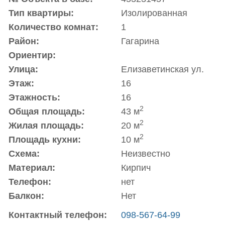
Тип квартиры:
Изолированная
Количество комнат:
1
Район:
Гагарина
Ориентир:
Улица:
Елизаветинская ул.
Этаж:
16
Этажность:
16
2
Общая площадь:
43 м
2
Жилая площадь:
20 м
2
Площадь кухни:
10 м
Схема:
Неизвестно
Материал:
Кирпич
Телефон:
нет
Балкон:
Нет
Контактный телефон:
098-567-64-99