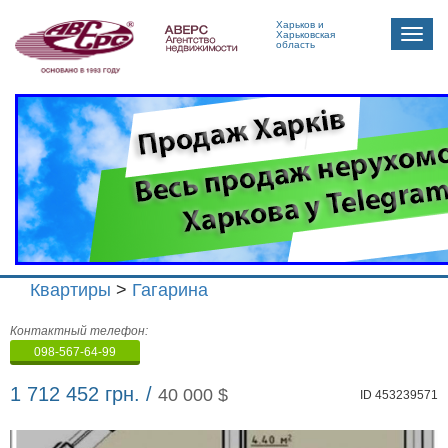
Харьков и
Toggle
Харьковская
область
naviga
Квартиры
>
Гагарина
Агенство
Контактный телефон:
недвижимости
098-567-64-99
"Аверс"
1 712 452 грн. /
40 000 $
ID 453239571