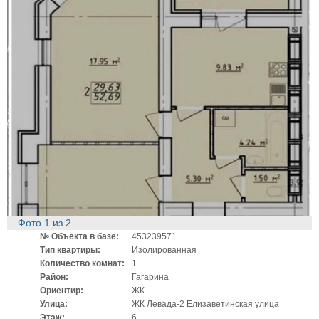
Фото
1
из
2
№ Объекта в базе:
453239571
Тип квартиры:
Изолированная
Количество комнат:
1
Район:
Гагарина
Ориентир:
ЖК
Улица:
ЖК Левада-2 Елизаветинская улица
Этаж:
6