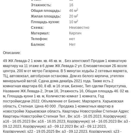
Этажность:
16
2
Общая площадь:
46 м
2
Жилая площадь:
20 м
2
Площадь кухни:
10 м
Схема:
Неизвестно
Материал:
Кирпич
Телефон:
нет
Балкон:
Нет
Описание:
49 ЖК Левада-2 1 комн. кв. 46 кв. м. . Без агентских!! Продам 1 комнатную
квартиру на 11 этаже в 6 доме ЖК Левада-2 ул. Елизаветинская 2Б возле
центра. 200 м от метро Гагарина. В 5 минутах ходьбы 2 сетевых маркета,
ТЦ, автовокзал, автобусная остановка. Дом из белого кирпича, утеплен
минеральной ватой. Сдача дома декабрь 2021 года. Также есть 2
комнатная квартира 60, 8 кВ. м 16 этаж, Бизнес, Тип сделки Переуступка,
Название ЖК Левада-2, Этаж 16, Этажность 16, Общая площадь 46. 02 кв.
м, Площадь кухни 1 кв. м, Количество комнат 1 комната, Год
постройкисдачи 2022. Объявление от Бизнес. Маргарита. Харьковская
область, Степная. Цена 40 000 . Продажа 1-комнатных квартир в
новостройке Харьковская область. Квартиры Новостройки Степная Адрес
Квартиры Новостройки Степная Тел , Вн: a16 - 16.05.2023, Кор(вручную):
a16 - 16.05.2023 Вн: a16 - 16.05.2023, Кор(вручную): s4 - 16.05.2023 Вн: a3 -
09.12.2023, Кор(вручную): a3 - 09.12.2023 Вн: a3 - 09.12.2023,
Кор(вручную): s22 - 19.05.2025 Вн: a3 - 09.12.2023, Кор(вручную): s23 -