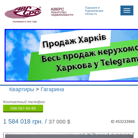
Харьков и
Toggle
Харьковская
область
naviga
Квартиры
>
Гагарина
Агенство
Контактный телефон:
недвижимости
098-567-64-99
"Аверс"
1 584 018 грн. /
37 000 $
ID 453233986