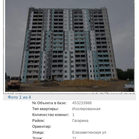
Фото
1
из
4
№ Объекта в базе:
453233986
Тип квартиры:
Изолированная
Количество комнат:
1
Район:
Гагарина
Ориентир:
Улица:
Елизаветинская ул.
Этаж:
11