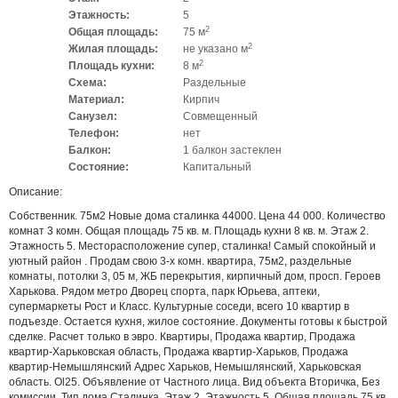
Этажность:
5
2
Общая площадь:
75 м
2
Жилая площадь:
не указано м
2
Площадь кухни:
8 м
Схема:
Раздельные
Материал:
Кирпич
Санузел:
Совмещенный
Телефон:
нет
Балкон:
1 балкон застеклен
Состояние:
Капитальный
Описание:
Собственник. 75м2 Новые дома сталинка 44000. Цена 44 000. Количество
комнат 3 комн. Общая площадь 75 кв. м. Площадь кухни 8 кв. м. Этаж 2.
Этажность 5. Месторасположение супер, сталинка! Самый спокойный и
уютный район . Продам свою 3-х комн. квартира, 75м2, раздельные
комнаты, потолки 3, 05 м, ЖБ перекрытия, кирпичный дом, просп. Героев
Харькова. Рядом метро Дворец спорта, парк Юрьева, аптеки,
супермаркеты Рост и Класс. Культурные соседи, всего 10 квартир в
подъезде. Остается кухня, жилое состояние. Документы готовы к быстрой
сделке. Расчет только в эвро. Квартиры, Продажа квартир, Продажа
квартир-Харьковская область, Продажа квартир-Харьков, Продажа
квартир-Немышлянский Адрес Харьков, Немышлянский, Харьковская
область. Ol25. Объявление от Частного лица. Вид объекта Вторичка, Без
комиссии, Тип дома Сталинка, Этаж 2, Этажность 5, Общая площадь 75 кв.