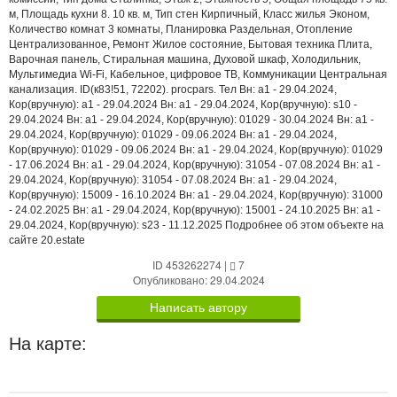
м, Площадь кухни 8. 10 кв. м, Тип стен Кирпичный, Класс жилья Эконом,
Количество комнат 3 комнаты, Планировка Раздельная, Отопление
Централизованное, Ремонт Жилое состояние, Бытовая техника Плита,
Варочная панель, Стиральная машина, Духовой шкаф, Холодильник,
Мультимедиа Wi-Fi, Кабельное, цифровое ТВ, Коммуникации Центральная
канализация. ID(к83!51, 72202). procpars. Тел Вн: a1 - 29.04.2024,
Кор(вручную): a1 - 29.04.2024 Вн: a1 - 29.04.2024, Кор(вручную): s10 -
29.04.2024 Вн: a1 - 29.04.2024, Кор(вручную): 01029 - 30.04.2024 Вн: a1 -
29.04.2024, Кор(вручную): 01029 - 09.06.2024 Вн: a1 - 29.04.2024,
Кор(вручную): 01029 - 09.06.2024 Вн: a1 - 29.04.2024, Кор(вручную): 01029
- 17.06.2024 Вн: a1 - 29.04.2024, Кор(вручную): 31054 - 07.08.2024 Вн: a1 -
29.04.2024, Кор(вручную): 31054 - 07.08.2024 Вн: a1 - 29.04.2024,
Кор(вручную): 15009 - 16.10.2024 Вн: a1 - 29.04.2024, Кор(вручную): 31000
- 24.02.2025 Вн: a1 - 29.04.2024, Кор(вручную): 15001 - 24.10.2025 Вн: a1 -
29.04.2024, Кор(вручную): s23 - 11.12.2025 Подробнее об этом объекте на
сайте 20.estate
ID 453262274
|
7
Опубликовано: 29.04.2024
Написать автору
На карте: