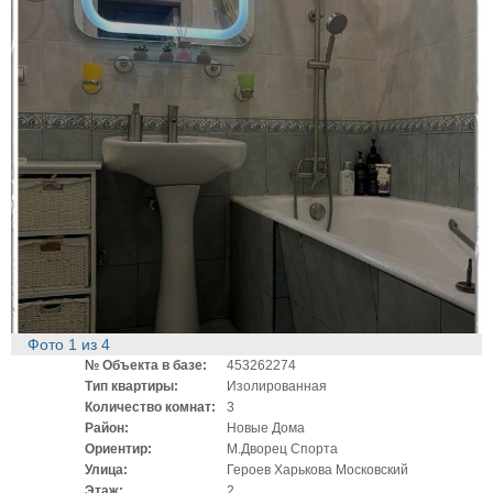
Фото
1
из
4
№ Объекта в базе:
453262274
Тип квартиры:
Изолированная
Количество комнат:
3
Район:
Новые Дома
Ориентир:
М.Дворец Спорта
Улица:
Героев Харькова Московский
Этаж:
2