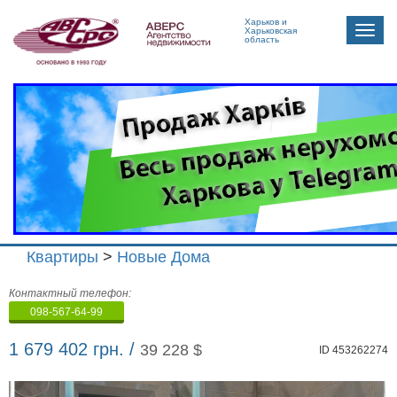
Харьков и
Toggle
Харьковская
область
naviga
Квартиры
>
Новые Дома
Агенство
Контактный телефон:
недвижимости
098-567-64-99
"Аверс"
1 679 402 грн. /
39 228 $
ID 453262274