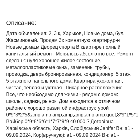
Описание:
Дата объявления: 2, 3 к, Харьков, Новые дома, бул.
Жасминовый. Продам 3х комнатную квартиру,р-н
Новые дома,м.Дворец спорта В квартире полный
капитальный ремонт. Менялось абсолютно все. Ремонт
сделан с нуля хорошее жилое состояние,
металлопластиковые окна , заменены трубы,
проводка, дверь бронированная, кондиционер. 5 этаж
5 этажного панельного дома. Квартира ухоженная,
чистая, теплая и уютная. Шикарное расположение.
Все, что необходимо для жизни - рядом с домом:
школы, садики, рынок. Дом находится в отличном
районе с хорошо развитой инфраструктурой
0*9*3*2*5&amp;amp;amp;amp;amp;amp;amp;quot;8*9*1*5*
Вайбер 0*9*8*6*6*1*7*7*9*9 40 000 $ Договірна
Харківська область, Харків, Слобідський Jenifer Вн: a1 -
09.09.2024, Кор(вручную): a1 - 09.09.2024 Вн: a1 -