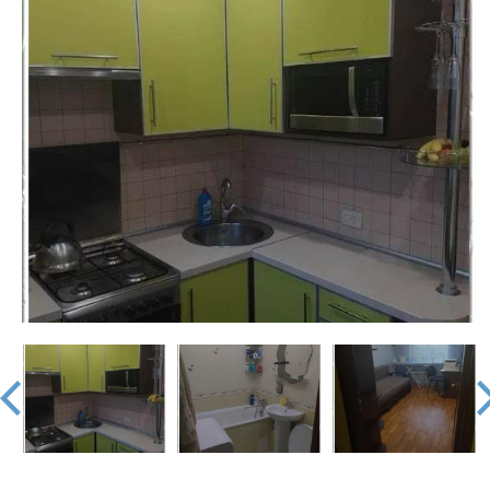
недвижимости
"Аверс"
prev
nex