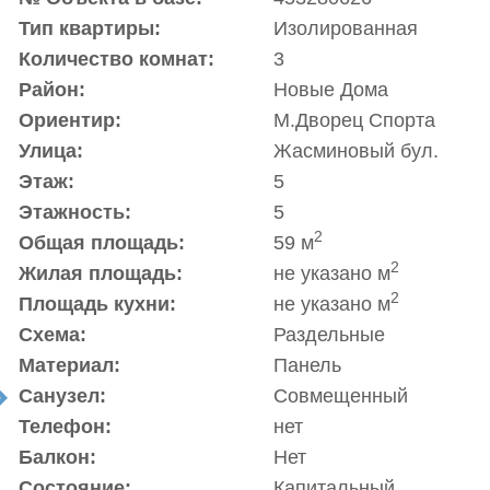
Тип квартиры:
Изолированная
Количество комнат:
3
Район:
Новые Дома
Ориентир:
М.Дворец Спорта
Улица:
Жасминовый бул.
Этаж:
5
Этажность:
5
2
Общая площадь:
59 м
2
Жилая площадь:
не указано м
2
Площадь кухни:
не указано м
Схема:
Раздельные
Материал:
Панель
Санузел:
Совмещенный
t
Телефон:
нет
Балкон:
Нет
Состояние:
Капитальный