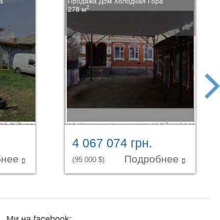
а
Продажа Дом Холодная Гора
2
278 м
next
4 067 074 грн.
бнее
Подробнее
(95 000 $)
Ми на facebook: