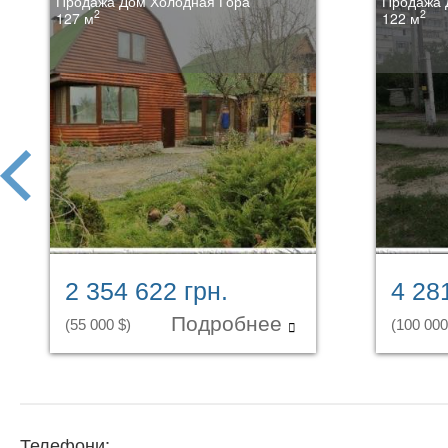
Продажа Дом Холодная Гора
Продажа 
2
2
127 м
122 м
prev
2 354 622 грн.
4 28
Подробнее
(55 000 $)
(100 000
Телефони: